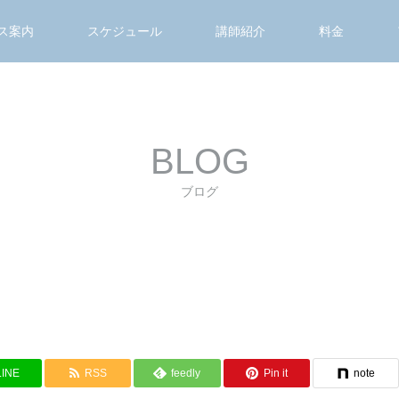
ス案内
スケジュール
講師紹介
料金
BLOG
ブログ
LINE
RSS
feedly
Pin it
note