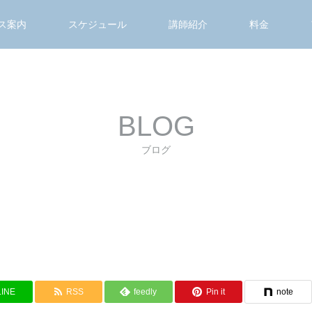
ス案内
スケジュール
講師紹介
料金
BLOG
ブログ
LINE
RSS
feedly
Pin it
note