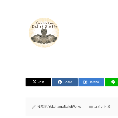
Post
Share
Hatena
投稿者:
YokohamaBalletWorks
コメント:
0