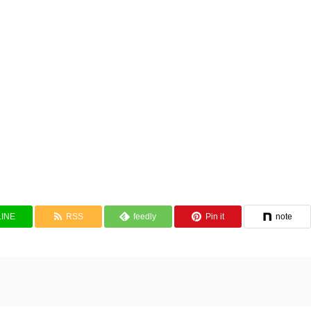
LINE
RSS
feedly
Pin it
note