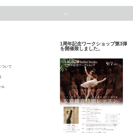
1周年記念ワークショップ第3弾
を開催致しました。
について
内
ール