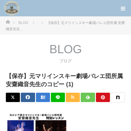
ホーム
BLOG
【保存】元マリインスキー劇場バレエ団所属 安齋
織音先生…
BLOG
ブログ
【保存】元マリインスキー劇場バレエ団所属
安齋織音先生のコピー (1)